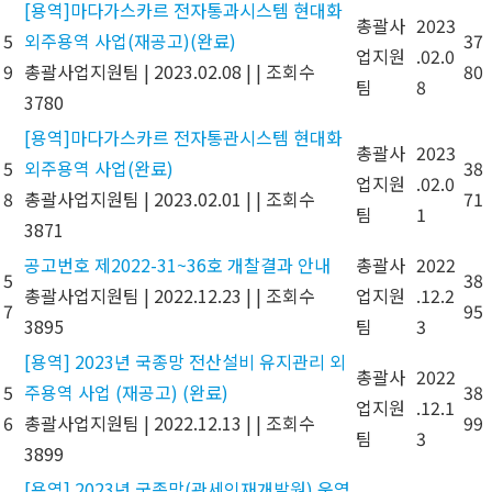
[용역]마다가스카르 전자통과시스템 현대화
총괄사
2023
5
외주용역 사업(재공고)(완료)
37
업지원
.02.0
9
총괄사업지원팀
|
2023.02.08
|
|
조회수
80
팀
8
3780
[용역]마다가스카르 전자통관시스템 현대화
총괄사
2023
5
외주용역 사업(완료)
38
업지원
.02.0
8
총괄사업지원팀
|
2023.02.01
|
|
조회수
71
팀
1
3871
공고번호 제2022-31~36호 개찰결과 안내
총괄사
2022
5
38
총괄사업지원팀
|
2022.12.23
|
|
조회수
업지원
.12.2
7
95
3895
팀
3
[용역] 2023년 국종망 전산설비 유지관리 외
총괄사
2022
5
주용역 사업 (재공고) (완료)
38
업지원
.12.1
6
총괄사업지원팀
|
2022.12.13
|
|
조회수
99
팀
3
3899
[용역] 2023년 국종망(관세인재개발원) 운영