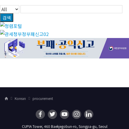
검색
Korean
procurement
H
o
m
e
CUPIA Tower, 460 Baekjegobun-ro, Songpa-gu, Seoul