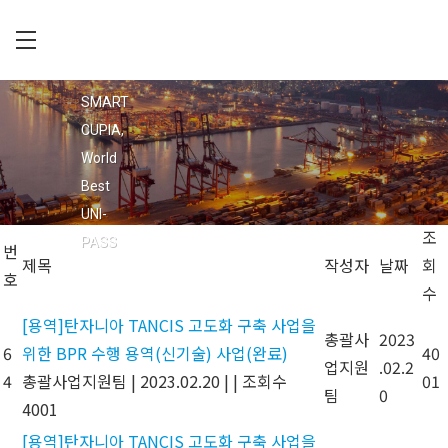
Skip
to
main
C
회사소개
content
U
SMART
공지사항
P
CUPIA,
입찰공고
I
World
채용정보
A
Best
오시는 길
UNI-
조
PASS
번
제목
작성자
날짜
회
호
수
[용역]탄자니아 TANCIS 고도화 구축 사업을
총괄사
2023
6
위한 BPR 수행 용역(신기술) 사업(완료)
40
업지원
.02.2
4
총괄사업지원팀
|
2023.02.20
|
|
조회수
01
팀
0
4001
[용역]탄자니아 TANCIS 고도화 구축 사업을