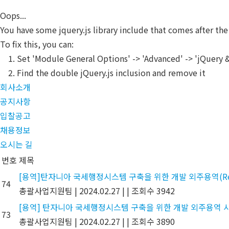
Skip
CUPIA
Oops...
to
You have some jquery.js library include that comes after the 
main
To fix this, you can:
content
1. Set 'Module General Options' -> 'Advanced' -> 'jQuery & 
2. Find the double jQuery.js inclusion and remove it
회사소개
공지사항
입찰공고
채용정보
오시는 길
번호
제목
[용역]탄자니아 국세행정시스템 구축을 위한 개발 외주용역(Regist
74
총괄사업지원팀
|
2024.02.27
|
|
조회수 3942
[용역] 탄자니아 국세행정시스템 구축을 위한 개발 외주용역 사업(공
73
총괄사업지원팀
|
2024.02.27
|
|
조회수 3890