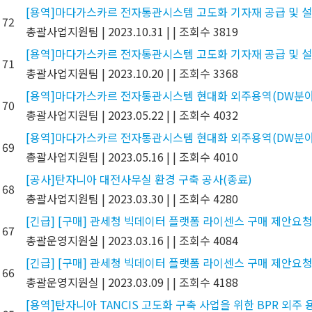
[용역]마다가스카르 전자통관시스템 고도화 기자재 공급 및 설
72
총괄사업지원팀
|
2023.10.31
|
|
조회수 3819
[용역]마다가스카르 전자통관시스템 고도화 기자재 공급 및 설
71
총괄사업지원팀
|
2023.10.20
|
|
조회수 3368
[용역]마다가스카르 전자통관시스템 현대화 외주용역(DW분야
70
총괄사업지원팀
|
2023.05.22
|
|
조회수 4032
[용역]마다가스카르 전자통관시스템 현대화 외주용역(DW분야)
69
총괄사업지원팀
|
2023.05.16
|
|
조회수 4010
[공사]탄자니아 대전사무실 환경 구축 공사(종료)
68
총괄사업지원팀
|
2023.03.30
|
|
조회수 4280
[긴급] [구매] 관세청 빅데이터 플랫폼 라이센스 구매 제안요청
67
총괄운영지원실
|
2023.03.16
|
|
조회수 4084
[긴급] [구매] 관세청 빅데이터 플랫폼 라이센스 구매 제안요청
66
총괄운영지원실
|
2023.03.09
|
|
조회수 4188
[용역]탄자니아 TANCIS 고도화 구축 사업을 위한 BPR 외주