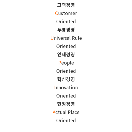
고객경영
C
ustomer
Oriented
투명경영
U
niversal Rule
Oriented
인재경영
P
eople
Oriented
혁신경영
I
nnovation
Oriented
현장경영
A
ctual Place
Oriented