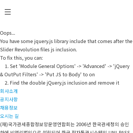
Skip
to
main
C
content
U
Oops...
P
You have some jquery.js library include that comes after the
I
Slider Revolution files js inclusion.
A
To fix this, you can:
1. Set 'Module General Options' -> 'Advanced' -> 'jQuery
& OutPut Filters' -> 'Put JS to Body' to on
2. Find the double jQuery.js inclusion and remove it
회사소개
공지사항
채용정보
오시는 길
(재)국가관세종합정보망운영연합회는 2006년 한국관세청의 승인
하에 비영리법인으로 설립되어 한국 전자통관시스템인 UNI-PASS