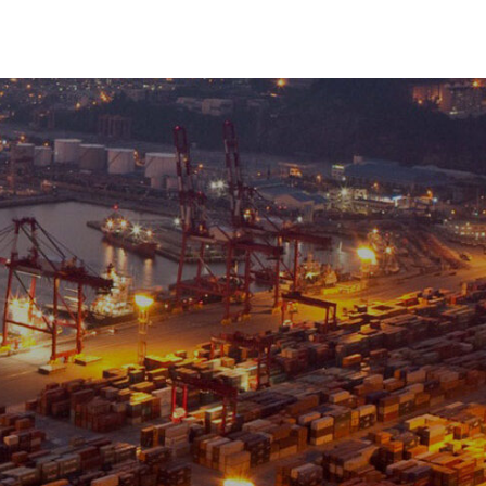
NEWS
CONTACT
한국어
날짜
조회수
업지원실
2021.11.26
3669
업지원실
2019.12.13
4307
업지원실
2019.06.25
4832