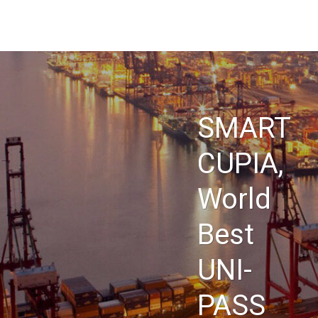
Skip
CUPIA
to
main
회사소개
content
공지사항
입찰공고
SMART
채용정보
오시는 길
CUPIA,
번호
제목
[용역] 2022년 국종망 운영(통관단일창구 등) 외주용역 사업 
World
4
총괄사업지원실
|
2021.11.26
|
|
조회수 3669
Best
[용역] 해외 전자통관 시스템 구축을 위한 상용 소프트웨어 원
3
총괄사업지원실
|
2019.12.13
|
|
조회수 4307
UNI-
[구매] 가나 전자통관 및 싱글윈도우 구축사업_ESB 솔루션 구
2
총괄사업지원실
|
2019.06.25
|
|
조회수 4832
PASS
[용역] 카메룬 재해복구센터(DR) 전자통관시스템 구축사업 기