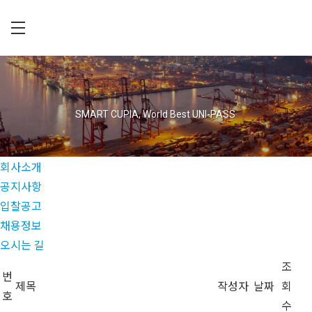
Skip
to
main
C
content
U
P
I
SMART CUPIA, World Best UNI-PASS
A
회사소개
공지사항
입찰공고
채용정보
오시는 길
조
번
제목
작성자
날짜
회
호
수