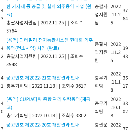
한 기자재 등 공급 및 설치 외주용역 사업 (완
총괄사
2022
4
37
료)
업지원
.11.2
3
64
총괄사업지원팀
|
2022.11.25
|
|
조회수
팀
5
3764
[용역] 과테말라 전자통관시스템 현대화 외주
총괄사
2022
4
용역(컨소시엄) 사업 (완료)
39
업지원
.11.2
2
총괄사업지원팀
|
2022.11.25
|
|
조회수
48
팀
5
3948
2022
4
공고번호 제2022-21호 개찰결과 안내
총무기
36
.11.1
1
총무기획팀
|
2022.11.18
|
|
조회수 3617
획팀
17
8
[용역] CUPIA타워 종합 관리 위탁용역(재공
2022
4
총무기
38
고)
.10.1
0
획팀
02
총무기획팀
|
2022.10.18
|
|
조회수 3802
8
공고번호 제2022-20호 개찰결과 안내
총괄운
2022
3
37