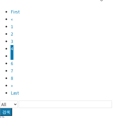
First
«
1
2
3
4
5
6
7
8
»
Last
검색