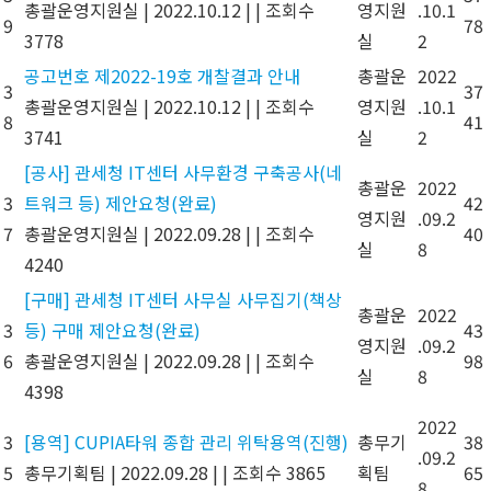
총괄운영지원실
|
2022.10.12
|
|
조회수
영지원
.10.1
9
78
3778
실
2
공고번호 제2022-19호 개찰결과 안내
총괄운
2022
3
37
총괄운영지원실
|
2022.10.12
|
|
조회수
영지원
.10.1
8
41
3741
실
2
[공사] 관세청 IT센터 사무환경 구축공사(네
총괄운
2022
3
트워크 등) 제안요청(완료)
42
영지원
.09.2
7
총괄운영지원실
|
2022.09.28
|
|
조회수
40
실
8
4240
[구매] 관세청 IT센터 사무실 사무집기(책상
총괄운
2022
3
등) 구매 제안요청(완료)
43
영지원
.09.2
6
총괄운영지원실
|
2022.09.28
|
|
조회수
98
실
8
4398
2022
3
[용역] CUPIA타워 종합 관리 위탁용역(진행)
총무기
38
.09.2
5
총무기획팀
|
2022.09.28
|
|
조회수 3865
획팀
65
8