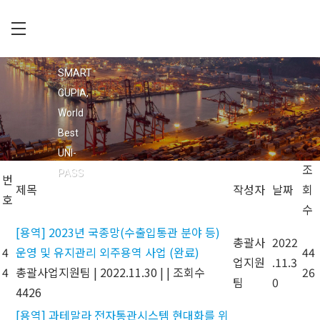
Skip
to
main
C
회사소개
content
U
SMART
공지사항
P
CUPIA,
입찰공고
I
World
채용정보
A
Best
오시는 길
UNI-
조
PASS
번
제목
작성자
날짜
회
호
수
[용역] 2023년 국종망(수출입통관 분야 등)
총괄사
2022
4
운영 및 유지관리 외주용역 사업 (완료)
44
업지원
.11.3
4
총괄사업지원팀
|
2022.11.30
|
|
조회수
26
팀
0
4426
[용역] 과테말라 전자통관시스템 현대화를 위