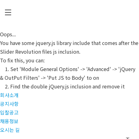
Skip
to
main
C
content
U
Oops...
P
You have some jquery.js library include that comes after the
I
Slider Revolution files js inclusion.
A
To fix this, you can:
1. Set 'Module General Options' -> 'Advanced' -> 'jQuery
& OutPut Filters' -> 'Put JS to Body' to on
2. Find the double jQuery.js inclusion and remove it
회사소개
공지사항
입찰공고
채용정보
오시는 길