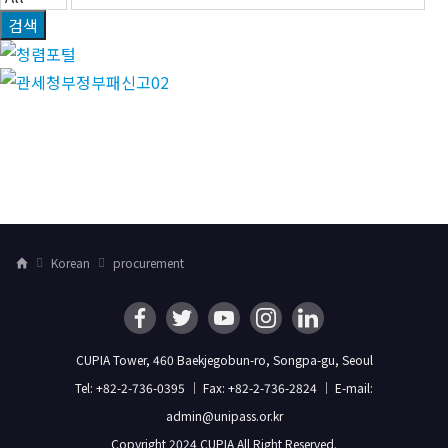
검색
Korean
procurement
H
o
m
e
CUPIA Tower, 460 Baekjegobun-ro, Songpa-gu, Seoul
Tel: +82-2-736-0395 ｜ Fax: +82-2-736-2824 ｜ E-mail:
admin@unipass.or.kr
Copyright 2024 CUPIA All Right Reserved.