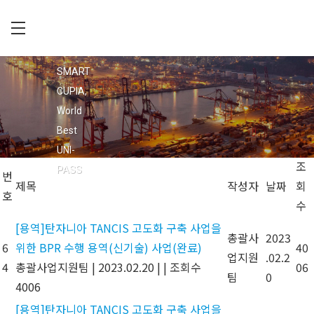
Skip
to
main
C
회사소개
content
U
SMART
공지사항
P
CUPIA,
입찰공고
I
World
채용정보
A
Best
오시는 길
UNI-
조
PASS
번
제목
작성자
날짜
회
호
수
[용역]탄자니아 TANCIS 고도화 구축 사업을
총괄사
2023
6
위한 BPR 수행 용역(신기술) 사업(완료)
40
업지원
.02.2
4
총괄사업지원팀
|
2023.02.20
|
|
조회수
06
팀
0
4006
[용역]탄자니아 TANCIS 고도화 구축 사업을