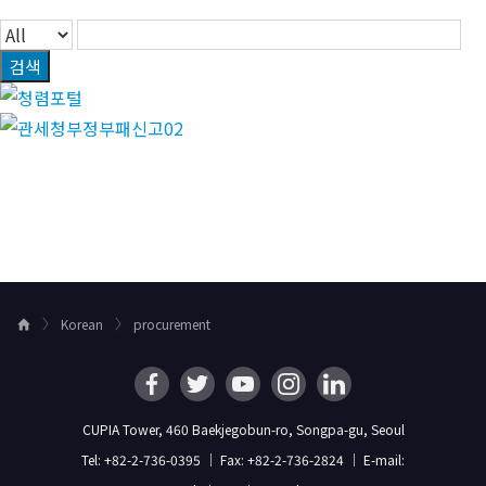
검색
Korean
procurement
H
o
m
e
CUPIA Tower, 460 Baekjegobun-ro, Songpa-gu, Seoul
Tel: +82-2-736-0395 ｜ Fax: +82-2-736-2824 ｜ E-mail: