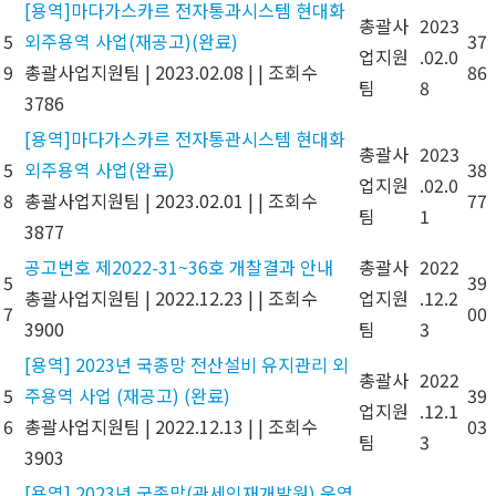
[용역]마다가스카르 전자통과시스템 현대화
총괄사
2023
5
외주용역 사업(재공고)(완료)
37
업지원
.02.0
9
총괄사업지원팀
|
2023.02.08
|
|
조회수
86
팀
8
3786
[용역]마다가스카르 전자통관시스템 현대화
총괄사
2023
5
외주용역 사업(완료)
38
업지원
.02.0
8
총괄사업지원팀
|
2023.02.01
|
|
조회수
77
팀
1
3877
공고번호 제2022-31~36호 개찰결과 안내
총괄사
2022
5
39
총괄사업지원팀
|
2022.12.23
|
|
조회수
업지원
.12.2
7
00
3900
팀
3
[용역] 2023년 국종망 전산설비 유지관리 외
총괄사
2022
5
주용역 사업 (재공고) (완료)
39
업지원
.12.1
6
총괄사업지원팀
|
2022.12.13
|
|
조회수
03
팀
3
3903
[용역] 2023년 국종망(관세인재개발원) 운영