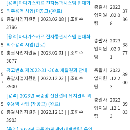
[용역]마다가스카르 전자통과시스템 현대화
총괄사
2023
5
외주용역 사업(재공고)(완료)
37
업지원
.02.0
9
총괄사업지원팀
|
2023.02.08
|
|
조회수
86
팀
8
3786
[용역]마다가스카르 전자통관시스템 현대화
총괄사
2023
5
외주용역 사업(완료)
38
업지원
.02.0
8
총괄사업지원팀
|
2023.02.01
|
|
조회수
77
팀
1
3877
공고번호 제2022-31~36호 개찰결과 안내
총괄사
2022
5
39
총괄사업지원팀
|
2022.12.23
|
|
조회수
업지원
.12.2
7
00
3900
팀
3
[용역] 2023년 국종망 전산설비 유지관리 외
총괄사
2022
5
주용역 사업 (재공고) (완료)
39
업지원
.12.1
6
총괄사업지원팀
|
2022.12.13
|
|
조회수
03
팀
3
3903
[용역] 2023년 국종망(관세인재개발원) 운영