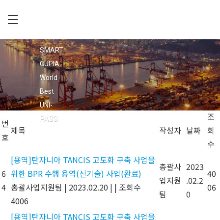
Skip
to
main
C
회사소개
content
U
SMART
공지사항
P
CUPIA,
입찰공고
I
World
채용정보
A
Best
오시는 길
UNI-
조
PASS
번
제목
작성자
날짜
회
호
수
[용역]탄자니아 TANCIS 고도화 구축 사업을
총괄사
2023
6
위한 BPR 수행 용역(신기술) 사업(완료)
40
업지원
.02.2
4
총괄사업지원팀
|
2023.02.20
|
|
조회수
06
팀
0
4006
[용역]탄자니아 TANCIS 고도화 구축 사업을