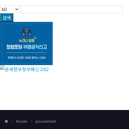
검색
Korean
procurement
H
o