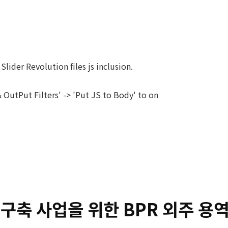
ABOUT
SERVICES
SOLUTIONS
Slider Revolution files js inclusion.
OutPut Filters' -> 'Put JS to Body' to on
 구축 사업을 위한 BPR 외주 용