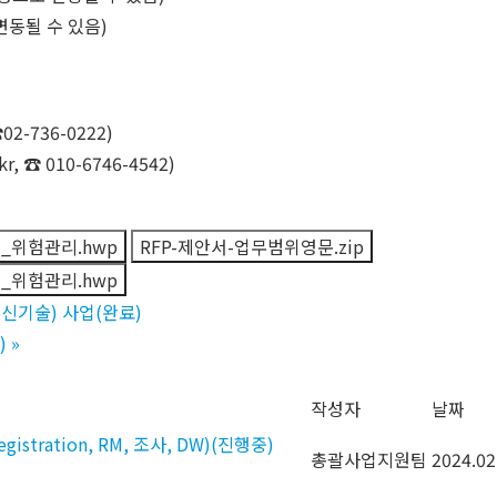
변동될 수 있음)
☎
02-736-0222)
kr,
☎ 010-6746-4542)
업_위험관리.hwp
RFP-제안서-업무범위영문.zip
업_위험관리.hwp
(신기술) 사업(완료)
)
»
작성자
날짜
ration, RM, 조사, DW)(진행중)
총괄사업지원팀
2024.02