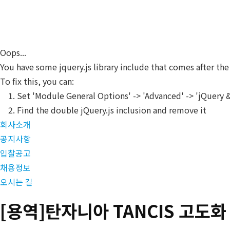
Skip
CUPIA
to
main
content
Oops...
You have some jquery.js library include that comes after the 
To fix this, you can:
1. Set 'Module General Options' -> 'Advanced' -> 'jQuery & 
2. Find the double jQuery.js inclusion and remove it
회사소개
공지사항
입찰공고
채용정보
오시는 길
[용역]탄자니아 TANCIS 고도화