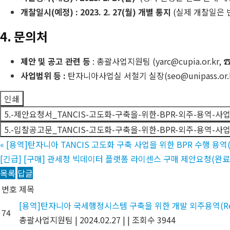
개찰일시(예정) : 2023. 2. 27(월) 개별 통지
(실제 개찰일은 
4. 문의처
제안 및 공고 관련 등
: 총괄사업지원팀 (yarc@cupia.or.kr,
사업범위 등 :
탄자니아사업실 서철기 실장(seo@unipass.or.
인쇄
5.-제안요청서_TANCIS-고도화-구축을-위한-BPR-외주-용역-사
5.-입찰공고문_TANCIS-고도화-구축을-위한-BPR-외주-용역-사
«
[용역]탄자니아 TANCIS 고도화 구축 사업을 위한 BPR 수행 용역
[긴급] [구매] 관세청 빅데이터 플랫폼 라이센스 구매 제안요청(완료
목록
답글
번호
제목
[용역]탄자니아 국세행정시스템 구축을 위한 개발 외주용역(Regist
74
총괄사업지원팀
|
2024.02.27
|
|
조회수 3944