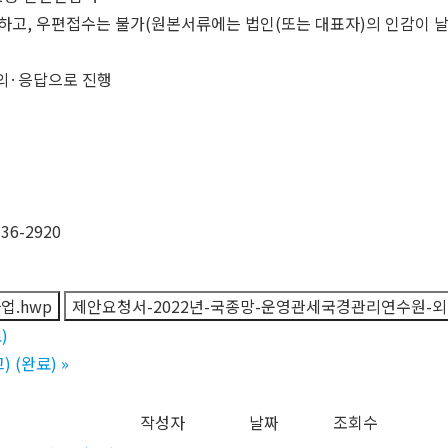
하고, 우편접수는 불가(원본서류에는 법인(또는 대표자)의 인감이 날
질의·응답으로 진행
6-2920
업.hwp
제안요청서-2022년-국종망-운영관세국경관리연수원-외
)
 (완료)
»
작성자
날짜
조회수