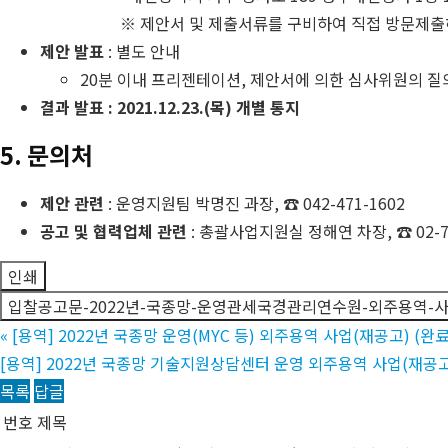
※ 제안서 및 제출서류를 구비하여 직접 방문제출
제안 발표
: 별도 안내
20분 이내 프리젠테이션, 제안서에 의한 심사위원의 
결과 발표 : 2021.12.23.(목) 개별 통지
5. 문의처
제안 관련
: 운영지원팀 박명진 과장, ☎ 042-471-1602
공고 및 협력업체 관련
: 총괄사업지원실 정해연 차장, ☎ 02-73
인쇄
입찰공고문-2022년-국종망-운영관세국경관리연수원-외주용역-사
«
[용역] 2022년 국종망 운영(MYC 등) 외주용역 사업(재공고) (완료
[용역] 2022년 국종망 기술지원상담센터 운영 외주용역 사업(재공고)
목록
답글
번호
제목