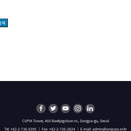
검색
CUPIA Tower, 460 Baekjegobun-ro, Songpa-gu, Seoul
Tel: +82-2-736-0395 ｜ Fax: +82-2-736-2824 ｜ E-mail: admin@unipass.or.kr