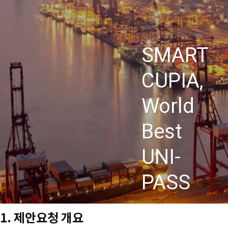
Skip
회사소개
CUPIA
to
공지사항
main
입찰공고
content
SMART
채용정보
오시는 길
CUPIA,
[용역] 2022년 국종망 운영(
World
작성자
Best
총괄사업지원실
날짜
UNI-
2021-12-13 10:58
PASS
조회수
3729
1. 제안요청 개요