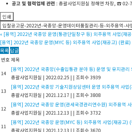
공고 및 협력업체 관련
: 총괄사업지원실 정해연 차장, ☎ 02-73
인쇄
입찰공고문-2022년-국종망-운영데이터품질관리-등-외주용역-사업
«
[용역] 2022년 국종망 운영(통관단일창구 등) 외주용역 사업(재공고
[용역] 2022년 국종망 운영(MYC 등) 외주용역 사업(재공고) (완료)
목록
답글
번호
제목
[용역] 2022년 국종망(수출입통관 분야 등) 운영 및 유지관리
14
총괄사업지원실
|
2022.02.25
|
|
조회수 3939
[용역] 2022년 국종망 기술지원상담센터 운영 외주용역 사업(
13
총괄사업지원실
|
2021.12.17
|
|
조회수 3808
[용역] 2022년 국종망 운영(관세국경관리연수원) 외주용역 사
12
총괄사업지원실
|
2021.12.13
|
|
조회수 3732
[용역] 2022년 국종망 운영(MYC 등) 외주용역 사업(재공고) 
11
총괄사업지원실
|
2021.12.13
|
|
조회수 3670