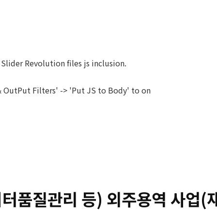
ABOUT
SERVICES
SOLUTIONS
Slider Revolution files js inclusion.
OutPut Filters' -> 'Put JS to Body' to on
이터품질관리 등) 외주용역 사업(재