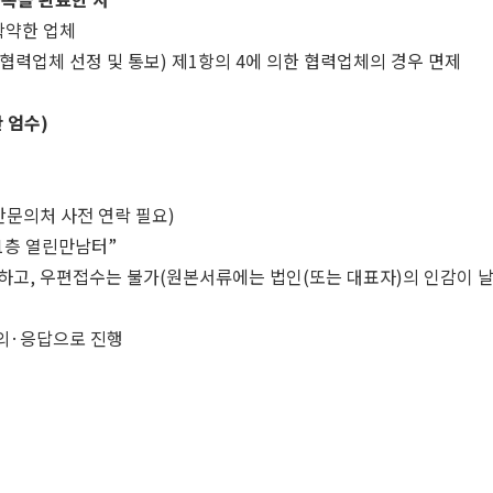
확약한 업체
(협력업체 선정 및 통보) 제1항의 4에 의한 협력업체의 경우 면제
간 엄수)
안문의처 사전 연락 필요)
 1층 열린만남터”
하고, 우편접수는 불가(원본서류에는 법인(또는 대표자)의 인감이 날
질의·응답으로 진행