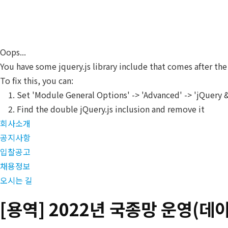
Skip
CUPIA
to
main
content
Oops...
You have some jquery.js library include that comes after the 
To fix this, you can:
1. Set 'Module General Options' -> 'Advanced' -> 'jQuery & 
2. Find the double jQuery.js inclusion and remove it
회사소개
공지사항
입찰공고
채용정보
오시는 길
[용역] 2022년 국종망 운영(데