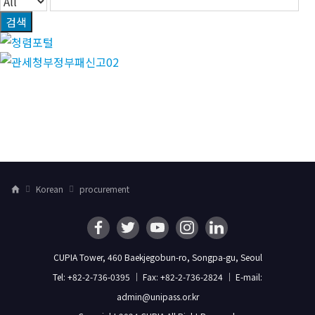
검색
Korean
procurement
H
o
m
e
CUPIA Tower, 460 Baekjegobun-ro, Songpa-gu, Seoul
Tel: +82-2-736-0395 ｜ Fax: +82-2-736-2824 ｜ E-mail:
admin@unipass.or.kr