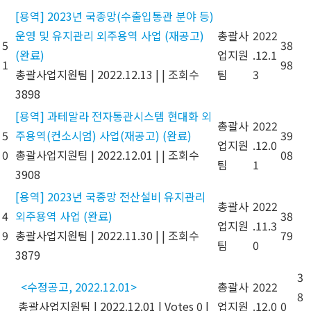
[용역] 2023년 국종망(수출입통관 분야 등)
운영 및 유지관리 외주용역 사업 (재공고)
총괄사
2022
5
38
(완료)
업지원
.12.1
1
98
총괄사업지원팀
|
2022.12.13
|
|
조회수
팀
3
3898
[용역] 과테말라 전자통관시스템 현대화 외
총괄사
2022
5
주용역(컨소시엄) 사업(재공고) (완료)
39
업지원
.12.0
0
총괄사업지원팀
|
2022.12.01
|
|
조회수
08
팀
1
3908
[용역] 2023년 국종망 전산설비 유지관리
총괄사
2022
4
외주용역 사업 (완료)
38
업지원
.11.3
9
총괄사업지원팀
|
2022.11.30
|
|
조회수
79
팀
0
3879
3
<수정공고, 2022.12.01>
총괄사
2022
8
총괄사업지원팀
|
2022.12.01
|
Votes 0
|
업지원
.12.0
0