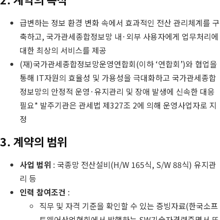
급변하는 정보 환경 변화 속에서 효과적인 전산 관리체계를 구
축하고, 국가관세종합정보망 내·외부 사용자에게 업무처리에
대한 최상의 서비스를 제공
(재)국가관세종합정보망운영연합회(이하 ‘연합회’)와 협업을
통해 IT자원의 효율성 및 가용성을 극대화하고 국가관세종합
정보망의 안정적 운영·유지관리 및 장애 발생에 신속한 대응
필요* 발주기관은 관세법 제327조 2에 의해 운영사업자로 지
정
3. 계약의 범위
사업 범위
: 국종망 전산설비(H/W 165식, S/W 88식) 유지관
리 등
인력 참여조건
:
직무 및 자격 기준을 확인할 수 있는 증빙자료(한국소프
트웨어산업협회에서 발행하는 SW기술자경력증명서 또