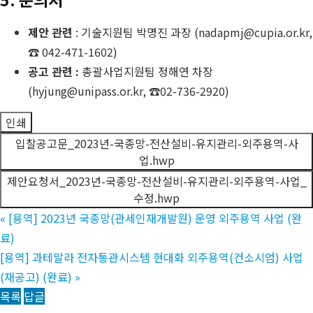
제안 관련
: 기술지원팀 박명진 과장 (nadapmj@cupia.or.kr,
☎ 042-471-1602)
공고 관련 :
총괄사업지원팀 정해연 차장
(hyjung@unipass.or.kr, ☎02-736-2920)
인쇄
입찰공고문_2023년-국종망-전산설비-유지관리-외주용역-사
업.hwp
제안요청서_2023년-국종망-전산설비-유지관리-외주용역-사업_
수정.hwp
«
[용역] 2023년 국종망(관세인재개발원) 운영 외주용역 사업 (완
료)
[용역] 과테말라 전자통관시스템 현대화 외주용역(컨소시엄) 사업
(재공고) (완료)
»
목록
답글