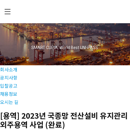
Skip
to
main
C
content
U
P
I
SMART CUPIA, World Best UNI-PASS
A
회사소개
공지사항
입찰공고
채용정보
오시는 길
[용역] 2023년 국종망 전산설비 유지관리
외주용역 사업 (완료)