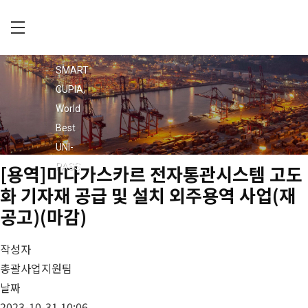
Skip
to
main
C
회사소개
content
U
SMART
공지사항
P
CUPIA,
입찰공고
I
World
채용정보
A
Best
오시는 길
UNI-
PASS
[용역]마다가스카르 전자통관시스템 고도
화 기자재 공급 및 설치 외주용역 사업(재
공고)(마감)
작성자
총괄사업지원팀
날짜
2023-10-31 10:06