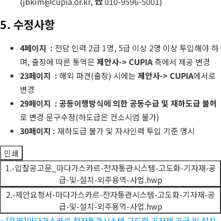
(jbkim@cupia.or.kr, ☎ 010-9596-5001)
5. 수정사항
4페이지 :
전담 인력 2급 1명, 5급 이상 2명 이상 투입해야 하
며, 출장에 따른 통역은
제안사-> CUPIA
측에서 제공 변경
23페이지 :
해외 파견(출장) 시에는
제안사-> CUPIA
에서로
변경
29페이지 : 공동이행방식에 의한 공동수급 및 재하도급 불허
로 변경 문구수정(하도급은 컨소시엄 불가)
30페이지 :
재하도급 불가 및 자사인력 투입 기준 명시
인쇄
1.-입찰공고문_마다가스카르-전자통관시스템-고도화-기자재-공
급-및-설치-외주용역-사업.hwp
2.-제안요청서-마다가스카르-전자통관시스템-고도화-기자재-공
급-및-설치-외주용역-사업.hwp
«
[용역]마다가스카르 전자통관시스템 고도화 기자재 공급 및 설치