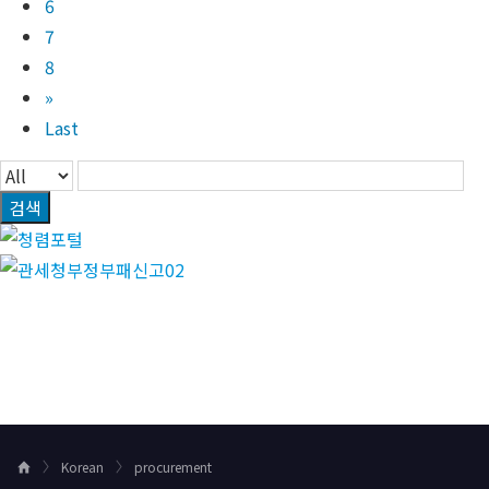
6
7
8
»
Last
검색
Korean
procurement
H