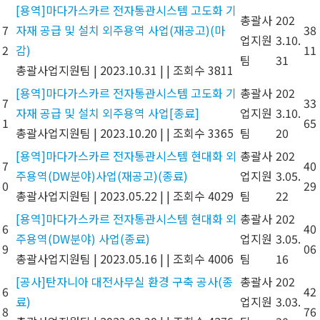
[용역]마다가스카르 전자통관시스템 고도화 기
총괄사
202
7
자재 공급 및 설치 외주용역 사업(재공고)(마
38
업지원
3.10.
2
감)
11
팀
31
총괄사업지원팀
|
2023.10.31
|
|
조회수 3811
[용역]마다가스카르 전자통관시스템 고도화 기
총괄사
202
7
33
자재 공급 및 설치 외주용역 사업[종료]
업지원
3.10.
1
65
총괄사업지원팀
|
2023.10.20
|
|
조회수 3365
팀
20
[용역]마다가스카르 전자통관시스템 현대화 외
총괄사
202
7
40
주용역(DW분야)사업(재공고)(종료)
업지원
3.05.
0
29
총괄사업지원팀
|
2023.05.22
|
|
조회수 4029
팀
22
[용역]마다가스카르 전자통관시스템 현대화 외
총괄사
202
6
40
주용역(DW분야) 사업(종료)
업지원
3.05.
9
06
총괄사업지원팀
|
2023.05.16
|
|
조회수 4006
팀
16
[공사]탄자니아 대전사무실 환경 구축 공사(종
총괄사
202
6
42
료)
업지원
3.03.
8
76