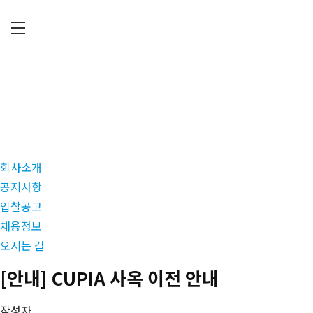
Skip
to
main
C
content
U
P
I
A
회사소개
공지사항
입찰공고
채용정보
오시는 길
[안내] CUPIA 사옥 이전 안내
작성자