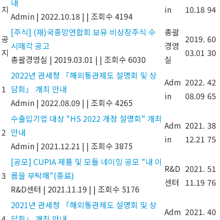
내
지
in
10.18
94
Admin
|
2022.10.18
|
|
조회수 4194
[주식] (재)국종망연합회 보유 비상장주식 수
총괄
공
2019.
60
시매각 공고
경영
지
03.01
30
총괄경영실
|
2019.03.01
|
|
조회수 6030
실
2022년 관세청 「해외통관제도 설명회 및 상
Adm
2022.
42
1
담회」 개최 안내
in
08.09
65
Admin
|
2022.08.09
|
|
조회수 4265
수출입기업 대상 "HS 2022 개정 설명회" 개최
Adm
2021.
38
2
안내
in
12.21
75
Admin
|
2021.12.21
|
|
조회수 3875
[공모] CUPIA 제품 및 모듈 네이밍 공모 "내 이
R&D
2021.
51
3
름을 부탁해"(종료)
센터
11.19
76
R&D센터
|
2021.11.19
|
|
조회수 5176
2021년 관세청 「해외통관제도 설명회 및 상
Adm
2021.
40
4
담회」 개최 안내