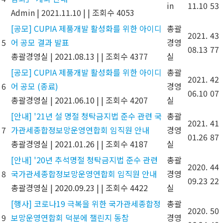
in
11.10
53
Admin
|
2021.11.10
|
|
조회수 4053
[공모] CUPIA 제품개발 활성화를 위한 아이디
총괄
2021.
43
5
어 공모 결과 발표
경영
08.13
77
총괄경영실
|
2021.08.13
|
|
조회수 4377
실
[공모] CUPIA 제품개발 활성화를 위한 아이디
총괄
2021.
42
6
어 공모 (종료)
경영
06.10
07
총괄경영실
|
2021.06.10
|
|
조회수 4207
실
[안내] '21년 설 명절 청탁금지법 준수 관련 국
총괄
2021.
41
7
가관세종합정보망운영연합회 임직원 안내
경영
01.26
87
총괄경영실
|
2021.01.26
|
|
조회수 4187
실
[안내] '20년 추석명절 청탁금지법 준수 관련
총괄
2020.
44
8
국가관세종합정보망운영연합회 임직원 안내
경영
09.23
22
총괄경영실
|
2020.09.23
|
|
조회수 4422
실
[행사] 코로나19 극복을 위한 국가관세종합정
총괄
2020.
50
9
보망운영연합회 덕분에 챌린지 동참
경영