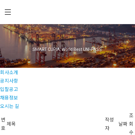
Skip
to
main
C
content
U
P
I
SMART CUPIA, World Best UNI-PASS
A
회사소개
공지사항
입찰공고
채용정보
오시는 길
조
번
작성
제목
날짜
회
호
자
수