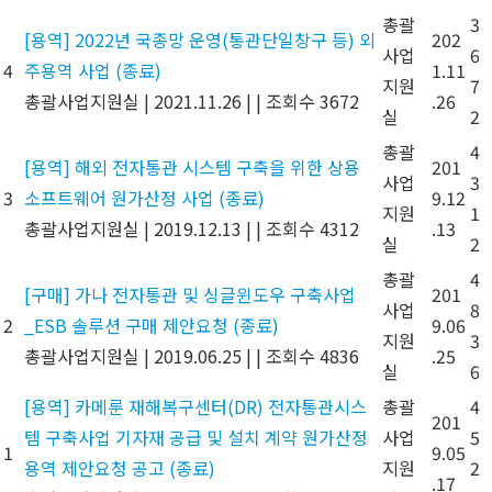
총괄
3
[용역] 2022년 국종망 운영(통관단일창구 등) 외
202
사업
6
4
주용역 사업 (종료)
1.11
지원
7
총괄사업지원실
|
2021.11.26
|
|
조회수 3672
.26
실
2
총괄
4
[용역] 해외 전자통관 시스템 구축을 위한 상용
201
사업
3
3
소프트웨어 원가산정 사업 (종료)
9.12
지원
1
총괄사업지원실
|
2019.12.13
|
|
조회수 4312
.13
실
2
총괄
4
[구매] 가나 전자통관 및 싱글윈도우 구축사업
201
사업
8
2
_ESB 솔루션 구매 제안요청 (종료)
9.06
지원
3
총괄사업지원실
|
2019.06.25
|
|
조회수 4836
.25
실
6
[용역] 카메룬 재해복구센터(DR) 전자통관시스
총괄
4
201
템 구축사업 기자재 공급 및 설치 계약 원가산정
사업
5
1
9.05
용역 제안요청 공고 (종료)
지원
2
.17