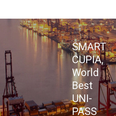
Skip
CUPIA
to
main
회사소개
content
공지사항
입찰공고
SMART
채용정보
오시는 길
CUPIA,
번호
제목
[용역] 2022년 국종망(수출입통관 분야 등) 운영 및 유지관리
World
14
총괄사업지원실
|
2022.02.25
|
|
조회수 3937
Best
[용역] 2022년 국종망 기술지원상담센터 운영 외주용역 사업(
13
총괄사업지원실
|
2021.12.17
|
|
조회수 3803
UNI-
[용역] 2022년 국종망 운영(관세국경관리연수원) 외주용역 사
12
총괄사업지원실
|
2021.12.13
|
|
조회수 3730
PASS
[용역] 2022년 국종망 운영(MYC 등) 외주용역 사업(재공고) 