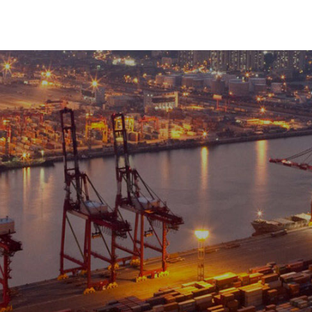
ABOUT
SERVICES
SOLUTIONS
작성자
날짜
조회수
 외주용역 사업 (완료)
총괄사업지원실
2022.02.25
3937
재공고) (완료)
총괄사업지원실
2021.12.17
3803
업(재공고) (완료)
총괄사업지원실
2021.12.13
3730
(완료)