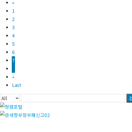
«
1
2
3
4
5
6
7
8
»
Last