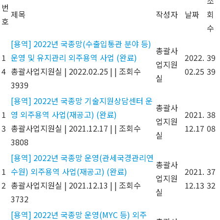
조
번
제목
작성자
날짜
회
호
수
[용역] 2022년 국종망(수출입통관 분야 등)
총괄사
1
운영 및 유지관리 외주용역 사업 (완료)
2022.
39
업지원
4
총괄사업지원실
|
2022.02.25
|
|
조회수
02.25
39
실
3939
[용역] 2022년 국종망 기술지원상담센터 운
총괄사
1
영 외주용역 사업(재공고) (완료)
2021.
38
업지원
3
총괄사업지원실
|
2021.12.17
|
|
조회수
12.17
08
실
3808
[용역] 2022년 국종망 운영(관세국경관리연
총괄사
1
수원) 외주용역 사업(재공고) (완료)
2021.
37
업지원
2
총괄사업지원실
|
2021.12.13
|
|
조회수
12.13
32
실
3732
[용역] 2022년 국종망 운영(MYC 등) 외주