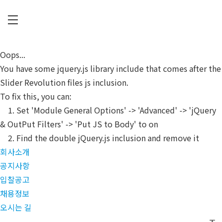
Skip
to
main
C
content
U
Oops...
P
You have some jquery.js library include that comes after the
I
Slider Revolution files js inclusion.
A
To fix this, you can:
1. Set 'Module General Options' -> 'Advanced' -> 'jQuery
& OutPut Filters' -> 'Put JS to Body' to on
2. Find the double jQuery.js inclusion and remove it
회사소개
공지사항
입찰공고
채용정보
오시는 길