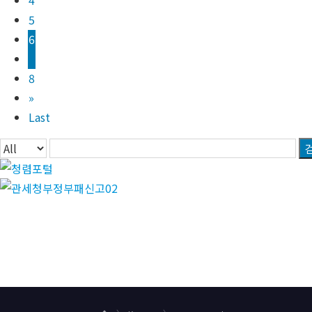
4
5
6
7
8
»
Last