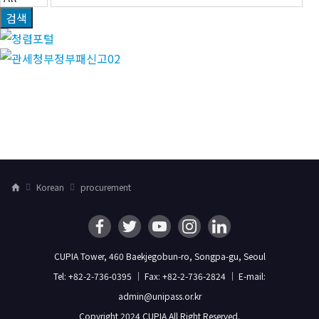
검색
Korean
procurement
H
o
m
e
CUPIA Tower, 460 Baekjegobun-ro, Songpa-gu, Seoul
Tel: +82-2-736-0395 ｜ Fax: +82-2-736-2824 ｜ E-mail:
admin@unipass.or.kr
Copyright 2024 CUPIA All Right Reserved.