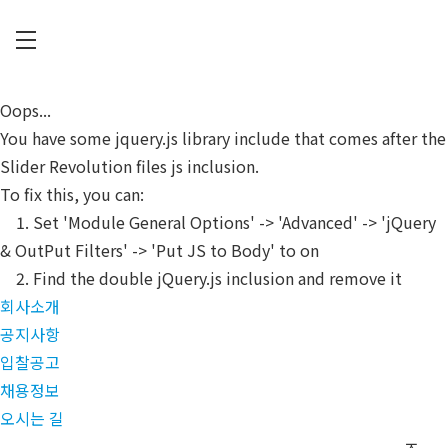
Skip
to
main
C
content
U
Oops...
P
You have some jquery.js library include that comes after the
I
Slider Revolution files js inclusion.
A
To fix this, you can:
1. Set 'Module General Options' -> 'Advanced' -> 'jQuery
& OutPut Filters' -> 'Put JS to Body' to on
2. Find the double jQuery.js inclusion and remove it
회사소개
공지사항
입찰공고
채용정보
오시는 길