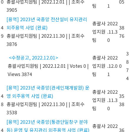
0
총괄사업지원팀
|
2022.12.01
|
|
조회수
05
팀
1
3905
[용역] 2023년 국종망 전산설비 유지관리
총괄사
2022
4
외주용역 사업 (완료)
38
업지원
.11.3
9
총괄사업지원팀
|
2022.11.30
|
|
조회수
76
팀
0
3876
3
<수정공고, 2022.12.01>
총괄사
2022
8
총괄사업지원팀
|
2022.12.01
|
Votes 0
|
업지원
.12.0
0
7
Views 3874
팀
1
4
[용역] 2023년 국종망(관세인재개발원) 운
총괄사
2022
4
영 외주용역 사업 (완료)
35
업지원
.11.3
8
총괄사업지원팀
|
2022.11.30
|
|
조회수
38
팀
0
3538
[용역] 2023년 국종망(통관단일창구 분야
총괄사
2022
4
등) 운영 및 유지관리 외주용역 사업 (완료)
36