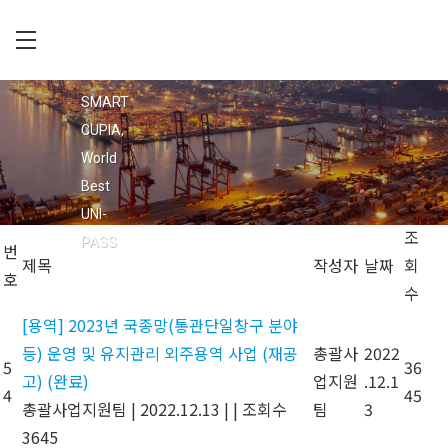
Skip
to
main
C
회사소개
content
U
SMART
공지사항
P
CUPIA,
입찰공고
I
World
채용정보
A
Best
오시는 길
UNI-
조
PASS
번
제목
작성자
날짜
회
호
수
[용역] 2023년 국종망(통관단일창구 분야
등) 운영 및 유지관리 외주용역 사업 (재공
총괄사
2022
5
36
고) (완료)
업지원
.12.1
4
45
총괄사업지원팀
|
2022.12.13
|
|
조회수
팀
3
3645