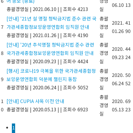
6
어 공모 (종료)
경영
06.10
13
총괄경영실
|
2021.06.10
|
|
조회수 4213
실
[안내] '21년 설 명절 청탁금지법 준수 관련 국
총괄
2021.
41
7
가관세종합정보망운영연합회 임직원 안내
경영
01.26
90
총괄경영실
|
2021.01.26
|
|
조회수 4190
실
[안내] '20년 추석명절 청탁금지법 준수 관련
총괄
2020.
44
8
국가관세종합정보망운영연합회 임직원 안내
경영
09.23
24
총괄경영실
|
2020.09.23
|
|
조회수 4424
실
[행사] 코로나19 극복을 위한 국가관세종합정
총괄
2020.
50
9
보망운영연합회 덕분에 챌린지 동참
경영
06.24
52
총괄경영실
|
2020.06.24
|
|
조회수 5052
실
총괄
1
[안내] CUPIA 사옥 이전 안내
2020.
69
경영
0
총괄경영실
|
2020.05.13
|
|
조회수 6923
05.13
23
실
1