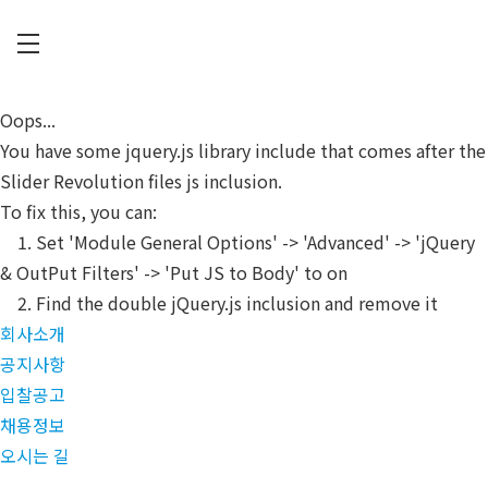
Skip
to
main
C
content
U
Oops...
P
You have some jquery.js library include that comes after the
I
Slider Revolution files js inclusion.
A
To fix this, you can:
1. Set 'Module General Options' -> 'Advanced' -> 'jQuery
& OutPut Filters' -> 'Put JS to Body' to on
2. Find the double jQuery.js inclusion and remove it
회사소개
공지사항
입찰공고
채용정보
오시는 길