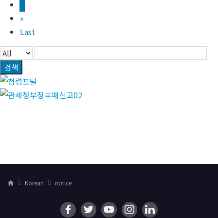
2
»
Last
검색
Korean
notice
H
o
m
e