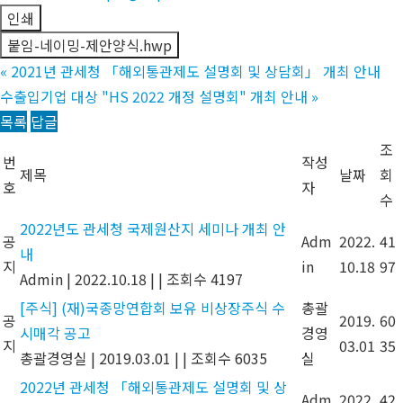
인쇄
붙임-네이밍-제안양식.hwp
«
2021년 관세청 「해외통관제도 설명회 및 상담회」 개최 안내
수출입기업 대상 "HS 2022 개정 설명회" 개최 안내
»
목록
답글
조
번
작성
제목
날짜
회
호
자
수
2022년도 관세청 국제원산지 세미나 개최 안
공
Adm
2022.
41
내
지
in
10.18
97
Admin
|
2022.10.18
|
|
조회수 4197
[주식] (재)국종망연합회 보유 비상장주식 수
총괄
공
2019.
60
시매각 공고
경영
지
03.01
35
총괄경영실
|
2019.03.01
|
|
조회수 6035
실
2022년 관세청 「해외통관제도 설명회 및 상
Adm
2022.
42